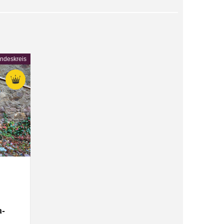
ndeskreis
n-